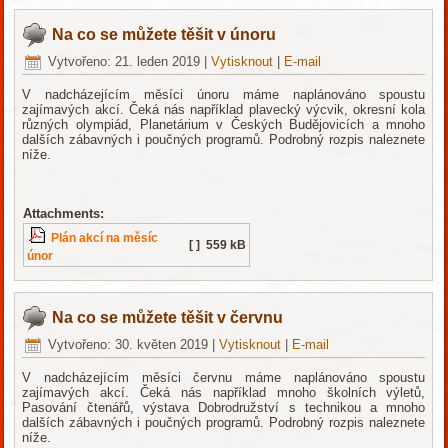
Na co se můžete těšit v únoru
Vytvořeno: 21. leden 2019
|
Vytisknout
|
E-mail
V nadcházejícím měsíci únoru máme naplánováno spoustu
zajímavých akcí. Čeká nás například plavecký výcvik, okresní kola
různých olympiád, Planetárium v Českých Budějovicích a mnoho
dalších zábavných i poučných programů. Podrobný rozpis naleznete
níže.
Attachments:
Plán akcí na měsíc
[ ]
559 kB
únor
Na co se můžete těšit v červnu
Vytvořeno: 30. květen 2019
|
Vytisknout
|
E-mail
V nadcházejícím měsíci červnu máme naplánováno spoustu
zajímavých akcí. Čeká nás například mnoho školních výletů,
Pasování čtenářů, výstava Dobrodružství s technikou a mnoho
dalších zábavných i poučných programů. Podrobný rozpis naleznete
níže.