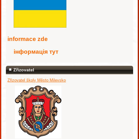
i
nformace zde
інформація тут
Zřizovatel
Zřizovatel školy Město Milevsko