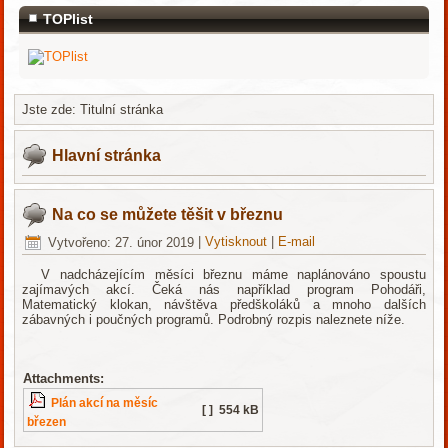
TOPlist
Jste zde:
Titulní stránka
Hlavní stránka
Na co se můžete těšit v březnu
Vytvořeno: 27. únor 2019
|
Vytisknout
|
E-mail
V nadcházejícím měsíci březnu máme naplánováno spoustu
zajímavých akcí. Čeká nás například program Pohodáři,
Matematický klokan, návštěva předškoláků a mnoho dalších
zábavných i poučných programů. Podrobný rozpis naleznete níže.
Attachments:
Plán akcí na měsíc
[ ]
554 kB
březen