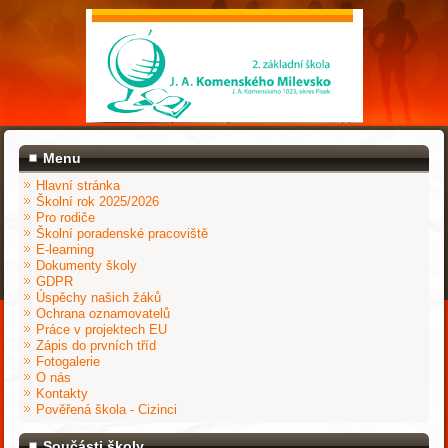
Menu
Hlavní stránka
Školní rok 2025/2026
Pro rodiče
Školní poradenské pracoviště
E-learning
Dokumenty školy
GDPR
Úspěchy našich žáků
Ochrana oznamovatelů
Práce v projektech EU
Zápis do prvních tříd
Fotogalerie
O nás
Kontakty
Pověřená škola - Cizinci
Součásti školy