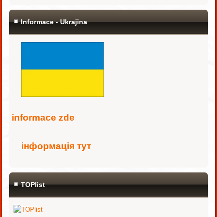
Informace - Ukrajina
i
nformace zde
інформація тут
TOPlist