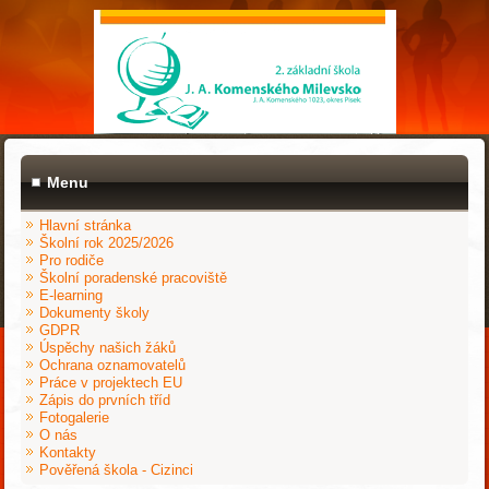
Menu
Hlavní stránka
Školní rok 2025/2026
Pro rodiče
Školní poradenské pracoviště
E-learning
Dokumenty školy
GDPR
Úspěchy našich žáků
Ochrana oznamovatelů
Práce v projektech EU
Zápis do prvních tříd
Fotogalerie
O nás
Kontakty
Pověřená škola - Cizinci