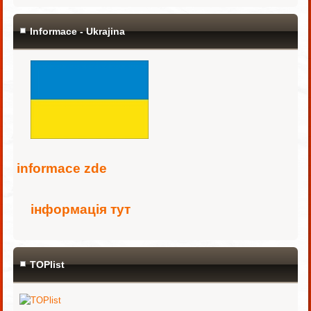
Informace - Ukrajina
i
nformace zde
інформація тут
TOPlist