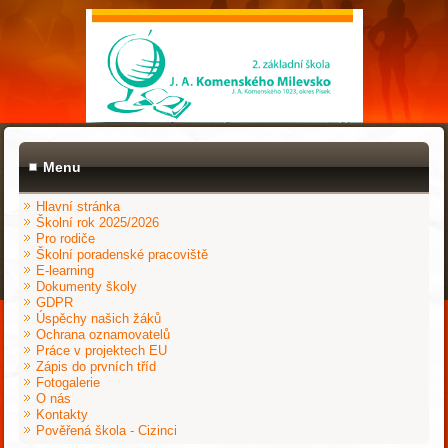
Menu
Hlavní stránka
Školní rok 2025/2026
Pro rodiče
Školní poradenské pracoviště
E-learning
Dokumenty školy
GDPR
Úspěchy našich žáků
Ochrana oznamovatelů
Práce v projektech EU
Zápis do prvních tříd
Fotogalerie
O nás
Kontakty
Pověřená škola - Cizinci