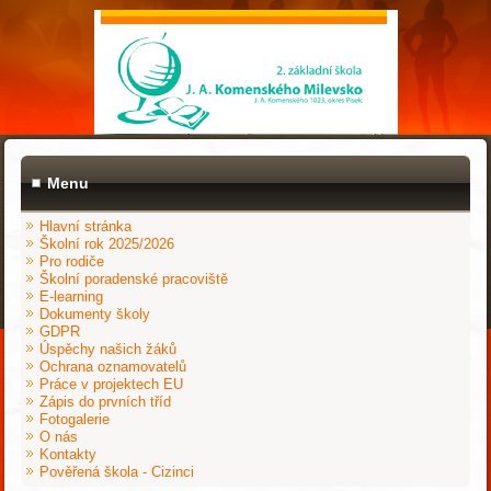
Menu
Hlavní stránka
Školní rok 2025/2026
Pro rodiče
Školní poradenské pracoviště
E-learning
Dokumenty školy
GDPR
Úspěchy našich žáků
Ochrana oznamovatelů
Práce v projektech EU
Zápis do prvních tříd
Fotogalerie
O nás
Kontakty
Pověřená škola - Cizinci