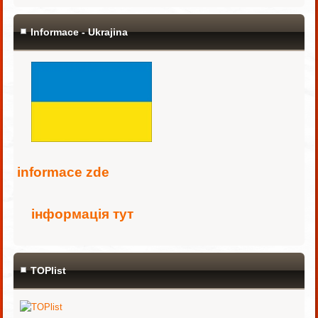
Informace - Ukrajina
i
nformace zde
інформація тут
TOPlist