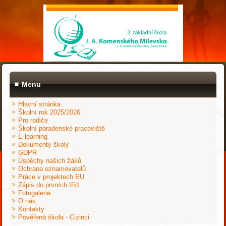
Menu
Hlavní stránka
Školní rok 2025/2026
Pro rodiče
Školní poradenské pracoviště
E-learning
Dokumenty školy
GDPR
Úspěchy našich žáků
Ochrana oznamovatelů
Práce v projektech EU
Zápis do prvních tříd
Fotogalerie
O nás
Kontakty
Pověřená škola - Cizinci