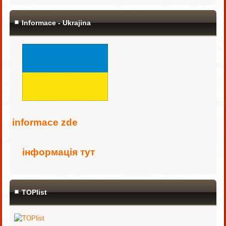
Informace - Ukrajina
i
nformace zde
інформація тут
TOPlist