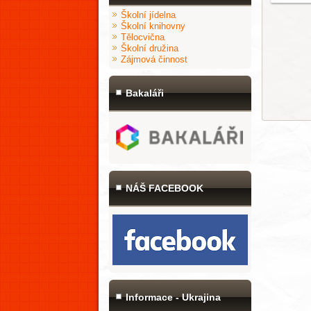
Školní jídelna
Školní knihovny
Tělocvična
Školní družina
Zájmová činnost
Bakaláři
NÁŠ FACEBOOK
Informace - Ukrajina