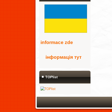
i
nformace zde
інформація тут
TOPlist