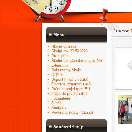
Jste zde:
Menu
Hlavní stránka
Školní rok 2025/2026
Pro rodiče
Školní poradenské pracoviště
E-learning
Dokumenty školy
GDPR
Úspěchy našich žáků
Ochrana oznamovatelů
Práce v projektech EU
Zápis do prvních tříd
Fotogalerie
O nás
Kontakty
Pověřená škola - Cizinci
Součásti školy