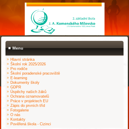
Menu
Hlavní stránka
Školní rok 2025/2026
Pro rodiče
Školní poradenské pracoviště
E-learning
Dokumenty školy
GDPR
Úspěchy našich žáků
Ochrana oznamovatelů
Práce v projektech EU
Zápis do prvních tříd
Fotogalerie
O nás
Kontakty
Pověřená škola - Cizinci