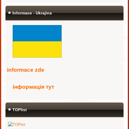
Informace - Ukrajina
i
nformace zde
інформація тут
TOPlist