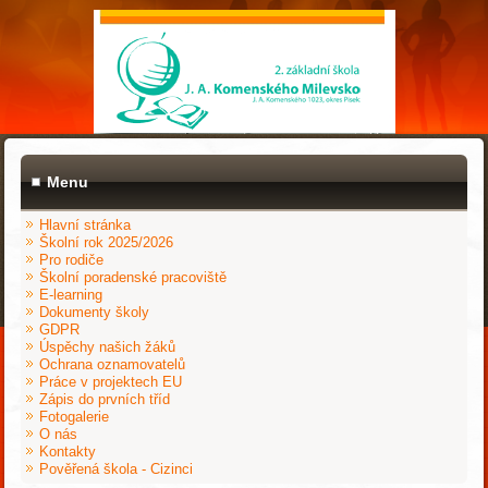
Menu
Hlavní stránka
Školní rok 2025/2026
Pro rodiče
Školní poradenské pracoviště
E-learning
Dokumenty školy
GDPR
Úspěchy našich žáků
Ochrana oznamovatelů
Práce v projektech EU
Zápis do prvních tříd
Fotogalerie
O nás
Kontakty
Pověřená škola - Cizinci