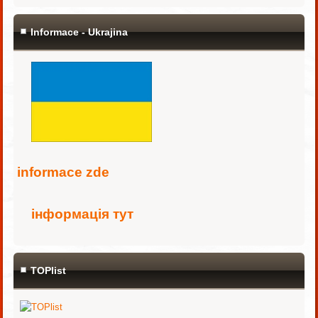
Informace - Ukrajina
i
nformace zde
інформація тут
TOPlist