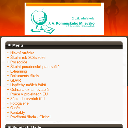
Menu
Hlavní stránka
Školní rok 2025/2026
Pro rodiče
Školní poradenské pracoviště
E-learning
Dokumenty školy
GDPR
Úspěchy našich žáků
Ochrana oznamovatelů
Práce v projektech EU
Zápis do prvních tříd
Fotogalerie
O nás
Kontakty
Pověřená škola - Cizinci
Součásti školy