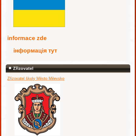
i
nformace zde
інформація тут
Zřizovatel
Zřizovatel školy Město Milevsko