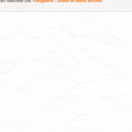
rafií naleznete zde:
Fotogalerie - Duben ve školní družině