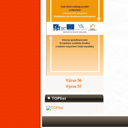
Výzva 56
Výzva 57
TOPlist