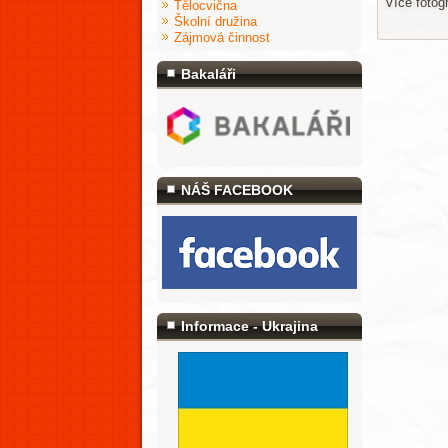
Více fotog
Tělocvična
Školní družina
Zájmová činnost
Bakaláři
NÁŠ FACEBOOK
Informace - Ukrajina