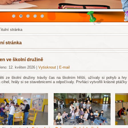
Titulní stránka
ní stránka
n ve školní družině
eno: 12. květen 2026
|
Vytisknout
|
E-mail
ti ze školní družiny trávily čas na školním hřišti, užívaly si pohyb a hr
 cihel, hrály si se stavebnicemi a odpočívaly. Prvňáci vytvořili krásné ptáčky
Ševčíková, K. K