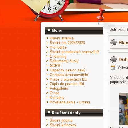
Jste zde:
Menu
Hlavní stránka
Hlav
Školní rok 2025/2026
Pro rodiče
Školní poradenské pracoviště
E-learning
Dube
Dokumenty školy
GDPR
Vytvoř
Úspěchy našich žáků
Ochrana oznamovatelů
V dubnu dě
Práce v projektech EU
papírových
Zápis do prvních tříd
Fotogalerie
D.
O nás
Kontakty
Pověřená škola - Cizinci
Součásti školy
Školní jídelna
Školní knihovny