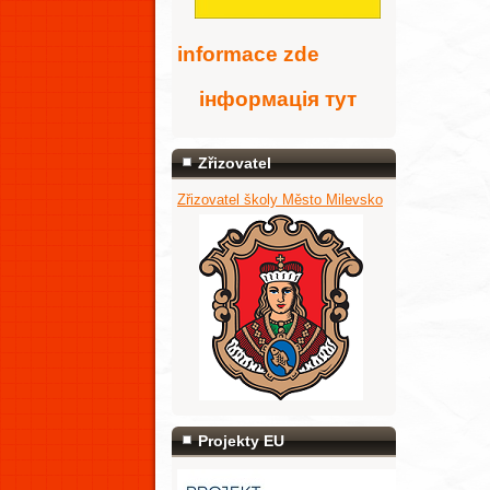
i
nformace zde
інформація тут
Zřizovatel
Zřizovatel školy Město Milevsko
Projekty EU