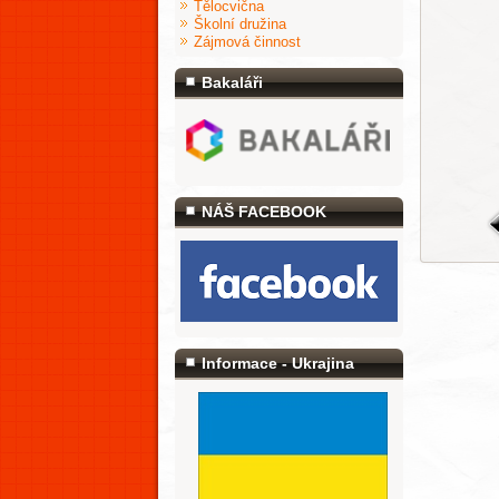
Tělocvična
Školní družina
Zájmová činnost
Bakaláři
NÁŠ FACEBOOK
Informace - Ukrajina