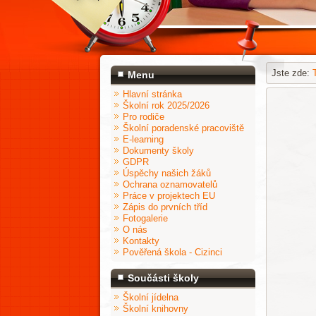
Jste zde:
Menu
Hlavní stránka
Školní rok 2025/2026
Pro rodiče
Školní poradenské pracoviště
E-learning
Dokumenty školy
GDPR
Úspěchy našich žáků
Ochrana oznamovatelů
Práce v projektech EU
Zápis do prvních tříd
Fotogalerie
O nás
Kontakty
Pověřená škola - Cizinci
Součásti školy
Školní jídelna
Školní knihovny