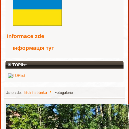
i
nformace zde
інформація тут
TOPlist
Jste zde:
Titulní stránka
Fotogalerie