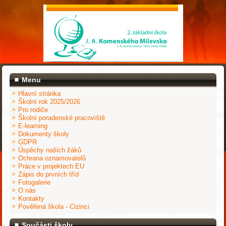
Menu
Hlavní stránka
Školní rok 2025/2026
Pro rodiče
Školní poradenské pracoviště
E-learning
Dokumenty školy
GDPR
Úspěchy našich žáků
Ochrana oznamovatelů
Práce v projektech EU
Zápis do prvních tříd
Fotogalerie
O nás
Kontakty
Pověřená škola - Cizinci
Součásti školy