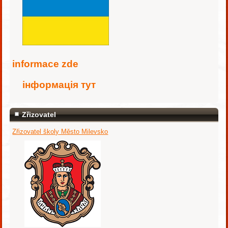
i
nformace zde
інформація тут
Zřizovatel
Zřizovatel školy Město Milevsko